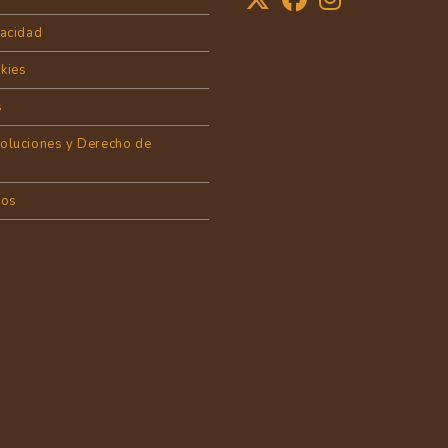
vacidad
okies
s
voluciones y Derecho de
íos