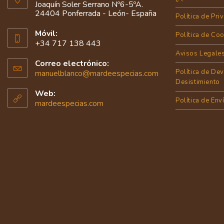
Joaquín Soler Serrano Nº6-5ºA.
24404 Ponferrada - León- España
Política de Pri
Móvil:
Política de Co
+34 717 138 443
Avisos Legale
Correo electrónico:
Política de De
manuelblanco@mardeespecias.com
Desistimiento
Web:
Política de Env
mardeespecias.com