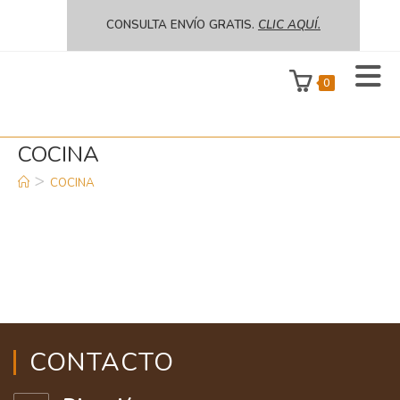
CONSULTA ENVÍO GRATIS.
CLIC AQUÍ.
0
Más
COCINA
>
COCINA
información.
Acepto
Rechazar
CONTACTO