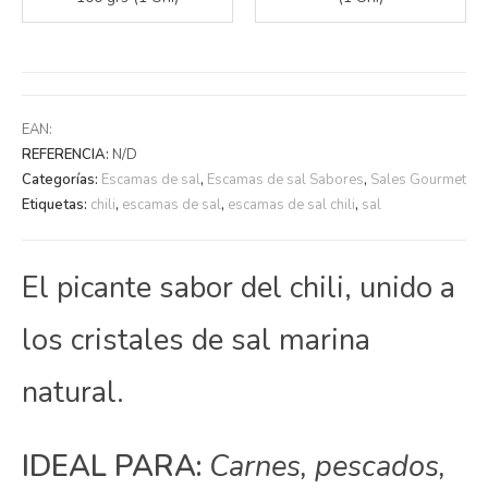
EAN:
REFERENCIA:
N/D
Categorías:
Escamas de sal
,
Escamas de sal Sabores
,
Sales Gourmet
Etiquetas:
chili
,
escamas de sal
,
escamas de sal chili
,
sal
El picante sabor del chili, unido a
los cristales de sal marina
natural.
IDEAL PARA:
Carnes, pescados,