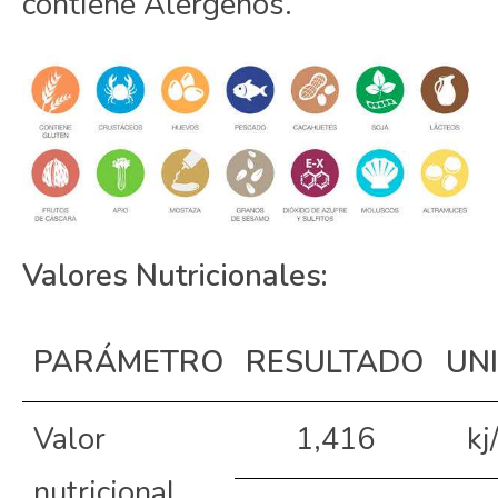
contiene Alérgenos.
Valores Nutricionales:
PARÁMETRO
RESULTADO
UN
Valor
1,416
kj
nutricional