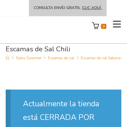
CONSULTA ENVÍO GRATIS.
CLIC AQUÍ.
0
Más
Escamas de Sal Chili
>
>
>
Sales Gourmet
Escamas de sal
Escamas de sal Sabores
información.
Acepto
Rechazar
Actualmente la tienda
está CERRADA POR