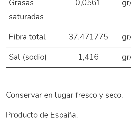
Grasas
0,0561
gr
saturadas
Fibra total
37,471775
gr
Sal (sodio)
1,416
gr
Conservar en lugar fresco y seco.
Producto de España.