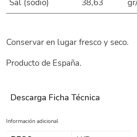
Sal (sodio)
38,63
gr
Conservar en lugar fresco y seco.
Producto de España.
D
escarga Ficha Técnica
Información adicional