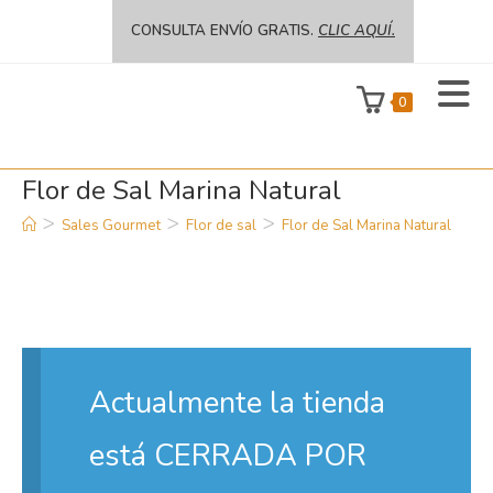
CONSULTA ENVÍO GRATIS.
CLIC AQUÍ.
0
Más
Flor de Sal Marina Natural
>
>
>
Sales Gourmet
Flor de sal
Flor de Sal Marina Natural
información.
Acepto
Rechazar
Actualmente la tienda
está CERRADA POR